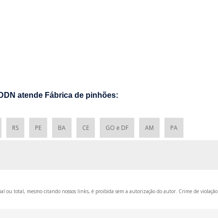
ADDN atende Fábrica de pinhões:
RS
PE
BA
CE
GO e DF
AM
PA
al ou total, mesmo citando nossos links, é proibida sem a autorização do autor. Crime de violação