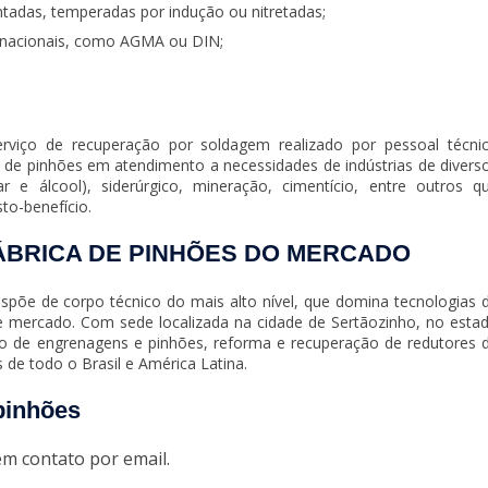
tadas, temperadas por indução ou nitretadas;
ernacionais, como AGMA ou DIN;
iço de recuperação por soldagem realizado por pessoal técni
o de pinhões em atendimento a necessidades de indústrias de divers
 e álcool), siderúrgico, mineração, cimentício, entre outros q
to-benefício.
ÁBRICA DE PINHÕES DO MERCADO
õe de corpo técnico do mais alto nível, que domina tecnologias 
e mercado. Com sede localizada na cidade de Sertãozinho, no esta
o de engrenagens e pinhões, reforma e recuperação de redutores 
de todo o Brasil e América Latina.
pinhões
em contato por email.