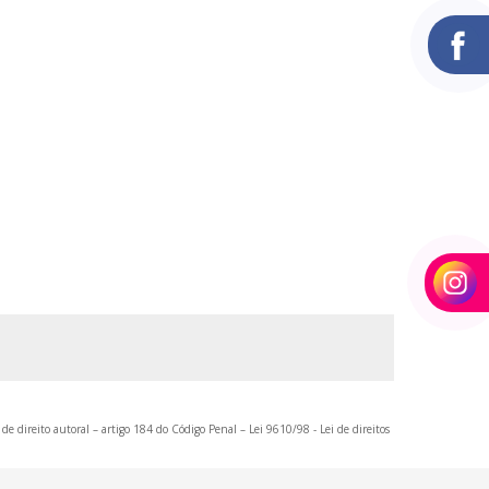
FABRICANTE DE ACOPLAMENTO DE ENGRENAGEM
FABRICANTE DE ENGRENAGEM HELICOIDAL
FABRICANTE DE ENGRENAGENS
FABRICANTES DE ENGRENAGENS NO BRASIL
FABRICANTES DE REDUTORES
PINHÃO ENGRENAGEM
REDUTOR DE VELOCIDADE INDUSTRIAL
REFORMA DE ENGRENAGENS
REFORMA DE REDUTORES DE VELOCIDADE
TECNOLOGIA DE ACIONAMENTO
USINAGEM CNC
USINAGEM DE PEÇAS
 de direito autoral – artigo 184 do Código Penal –
Lei 9610/98 - Lei de direitos