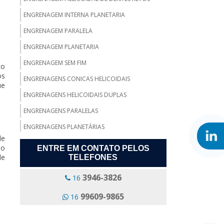
ENGRENAGEM INTERNA PLANETARIA
ENGRENAGEM PARALELA
ENGRENAGEM PLANETARIA
ENGRENAGEM SEM FIM
co
os
ENGRENAGENS CONICAS HELICOIDAIS
ue
ENGRENAGENS HELICOIDAIS DUPLAS
ENGRENAGENS PARALELAS
ENGRENAGENS PLANETÁRIAS
de
FABRICA DE ENGRENAGENS
do
ENTRE EM CONTATO PELOS
de
TELEFONES
FABRICA DE PINHÃO BI HELICOIDAL
FÁBRICA DE PINHÕES
3946-3826
16
FABRICA ENGRENAGEM HELICOIDAL
99609-9865
16
FABRICAÇÃO E REFORMA DE ENGRENAGENS
FABRICAÇÃO ENGRENAGEM CONICA