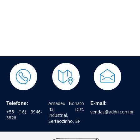
Amadeu Bonato
Telefone:
E-mail:
43, Dist.
+55 (16) 3946-
vendas@addn.com.br
Industrial,
3826
Sertãozinho, SP