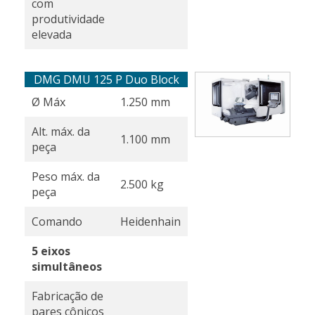
com
produtividade
elevada
DMG DMU 125 P Duo Block
Ø Máx
1.250 mm
Alt. máx. da
1.100 mm
peça
Peso máx. da
2.500 kg
peça
Comando
Heidenhain
5 eixos
simultâneos
Fabricação de
pares cônicos