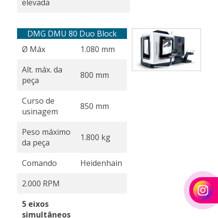
elevada
DMG DMU 80 Duo Block
Ø Máx
1.080 mm
Alt. máx. da
800 mm
peça
Curso de
850 mm
usinagem
Peso máximo
1.800 kg
da peça
Comando
Heidenhain
2.000 RPM
5 eixos
simultâneos