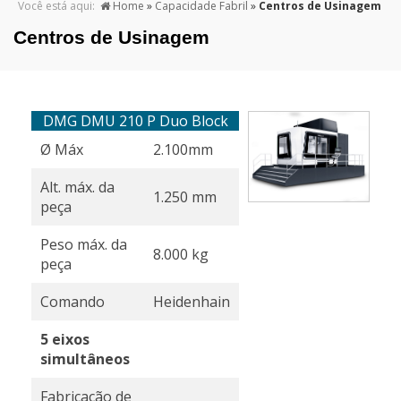
Home
»
Capacidade Fabril
»
Centros de Usinagem
Centros de Usinagem
DMG DMU 210 P Duo Block
Ø Máx
2.100mm
Alt. máx. da
1.250 mm
peça
Peso máx. da
8.000 kg
peça
Comando
Heidenhain
5 eixos
simultâneos
Fabricação de