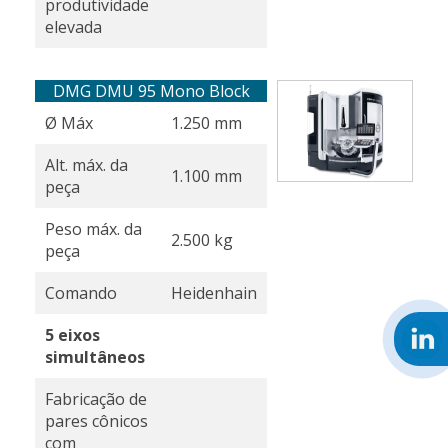
produtividade
elevada
DMG DMU 95 Mono Block
Ø Máx
1.250 mm
Alt. máx. da
1.100 mm
peça
Peso máx. da
2.500 kg
peça
Comando
Heidenhain
5 eixos
simultâneos
Fabricação de
pares cônicos
com